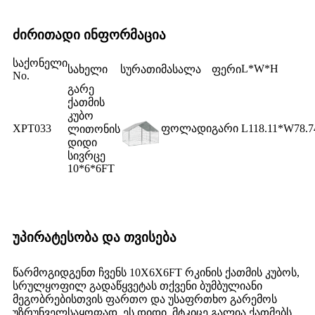
ძირითადი ინფორმაცია
საქონელი
L*W*H
სახელი
სურათი
მასალა
ფერი
No.
გარე
ქათმის
კუბო
XPT033
ფოლადი
გარი
L118.11*W78.7
ლითონის
დიდი
სივრცე
10*6*6FT
უპირატესობა და თვისება
წარმოგიდგენთ ჩვენს 10X6X6FT რკინის ქათმის კუბოს,
სრულყოფილ გადაწყვეტას თქვენი ბუმბულიანი
მეგობრებისთვის ფართო და უსაფრთხო გარემოს
უზრუნველსაყოფად. ეს დიდი, მტკიცე გალია ქათმებს