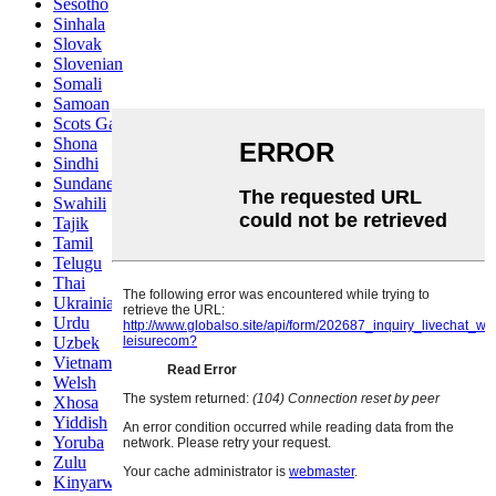
Sesotho
Sinhala
Slovak
Slovenian
Somali
Samoan
Scots Gaelic
Shona
Sindhi
Sundanese
Swahili
Tajik
Tamil
Telugu
Thai
Ukrainian
Urdu
Uzbek
Vietnamese
Welsh
Xhosa
Yiddish
Yoruba
Zulu
Kinyarwanda