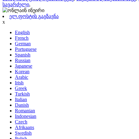
სავარძელი
,
ელ.ფოსტის გაგზავნა
x
English
French
German
Portuguese
Spanish
Russian
Japanese
Korean
Arabic
Irish
Greek
Turkish
Italian
Danish
Romanian
Indonesian
Czech
Afrikaans
Swedish
Polish