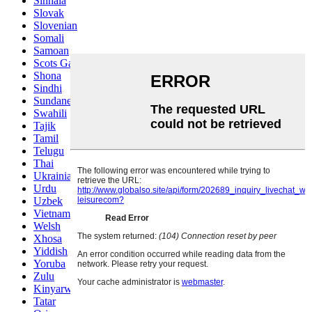
Sinhala
Slovak
Slovenian
Somali
Samoan
Scots Gaelic
Shona
Sindhi
Sundanese
Swahili
Tajik
Tamil
Telugu
Thai
Ukrainian
Urdu
Uzbek
Vietnamese
Welsh
Xhosa
Yiddish
Yoruba
Zulu
Kinyarwanda
Tatar