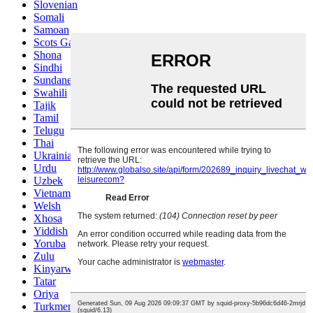
Slovenian
Somali
Samoan
Scots Gaelic
Shona
Sindhi
Sundanese
Swahili
Tajik
Tamil
Telugu
Thai
Ukrainian
Urdu
Uzbek
Vietnamese
Welsh
Xhosa
Yiddish
Yoruba
Zulu
Kinyarwanda
Tatar
Oriya
Turkmen