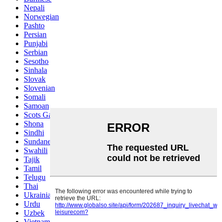
Nepali
Norwegian
Pashto
Persian
Punjabi
Serbian
Sesotho
Sinhala
Slovak
Slovenian
Somali
Samoan
Scots Gaelic
Shona
Sindhi
Sundanese
Swahili
Tajik
Tamil
Telugu
Thai
Ukrainian
Urdu
Uzbek
Vietnamese