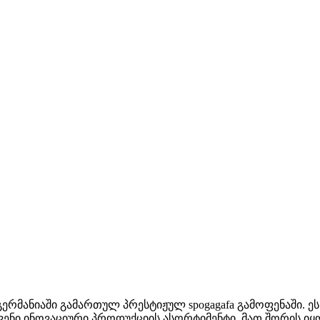
რმანიაში გამართულ პრესტიჟულ spogagafa გამოფენაში. ეს
ჩვენი ინოვაციური პროდუქციის ასორტიმენტი. მათ შორის იყ