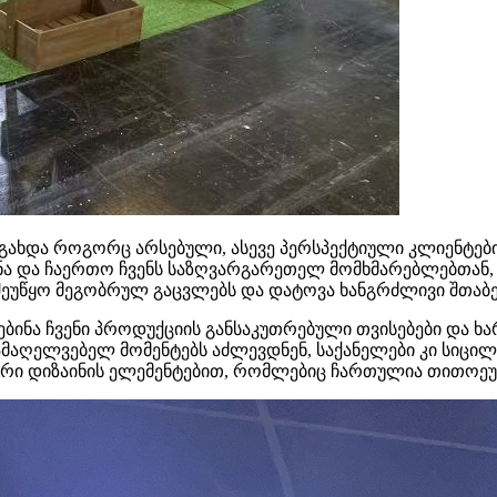
ი გახდა როგორც არსებული, ასევე პერსპექტიული კლიენტებ
 და ჩაერთო ჩვენს საზღვარგარეთელ მომხმარებლებთან, ას
შეუწყო მეგობრულ გაცვლებს და დატოვა ხანგრძლივი შთაბ
ებინა ჩვენი პროდუქციის განსაკუთრებული თვისებები და ხა
ამაღელვებელ მომენტებს აძლევდნენ, საქანელები კი სიცილ
ური დიზაინის ელემენტებით, რომლებიც ჩართულია თითოეუ