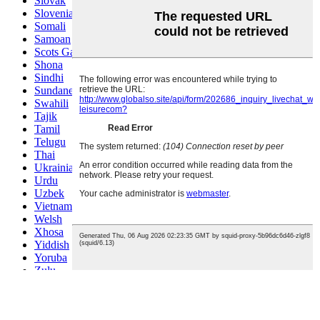
Slovak
Slovenian
Somali
Samoan
Scots Gaelic
Shona
Sindhi
Sundanese
Swahili
Tajik
Tamil
Telugu
Thai
Ukrainian
Urdu
Uzbek
Vietnamese
Welsh
Xhosa
Yiddish
Yoruba
Zulu
Kinyarwanda
Tatar
Oriya