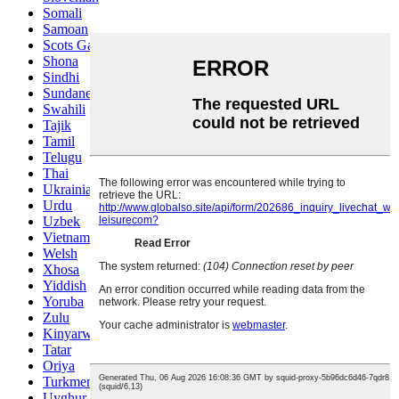
Somali
Samoan
Scots Gaelic
Shona
Sindhi
Sundanese
Swahili
Tajik
Tamil
Telugu
Thai
Ukrainian
Urdu
Uzbek
Vietnamese
Welsh
Xhosa
Yiddish
Yoruba
Zulu
Kinyarwanda
Tatar
Oriya
Turkmen
Uyghur