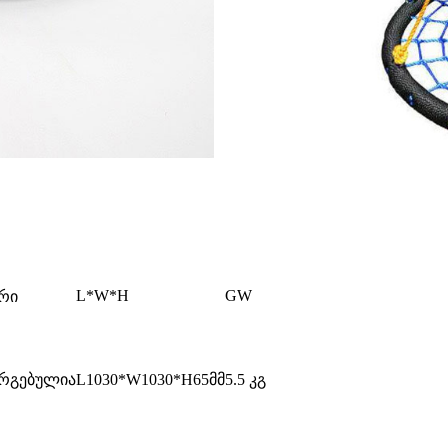
L*W*H
GW
რი
რგებულია
L1030*W1030*H65მმ
5.5 კგ