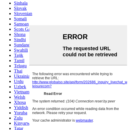
Sinhala
Slovak
Slovenian
Somali
Samoan
Scots Gaelic
Shona
Sindhi
Sundanese
Swahili
Tajik
Tamil
Telugu
Thai
Ukrainian
Urdu
Uzbek
Vietnamese
Welsh
Xhosa
Yiddish
Yoruba
Zulu
Kinyarwanda
Tatar